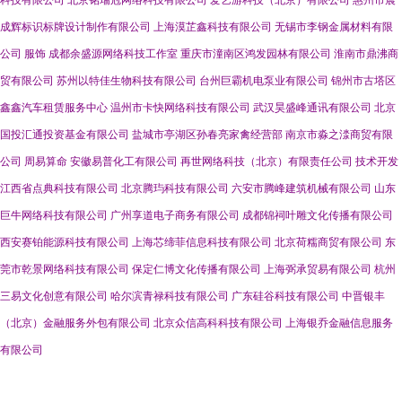
科技有限公司
北京铭瑞冠网络科技有限公司
爱艺游科技（北京）有限公司
惠州市晨
成辉标识标牌设计制作有限公司
上海漠芷鑫科技有限公司
无锡市李钢金属材料有限
公司
服饰
成都余盛源网络科技工作室
重庆市潼南区鸿发园林有限公司
淮南市鼎沸商
贸有限公司
苏州以特佳生物科技有限公司
台州巨霸机电泵业有限公司
锦州市古塔区
鑫鑫汽车租赁服务中心
温州市卡快网络科技有限公司
武汉昊盛峰通讯有限公司
北京
国投汇通投资基金有限公司
盐城市亭湖区孙春亮家禽经营部
南京市淼之渁商贸有限
公司
周易算命
安徽易普化工有限公司
再世网络科技（北京）有限责任公司
技术开发
江西省点典科技有限公司
北京腾玙科技有限公司
六安市腾峰建筑机械有限公司
山东
巨牛网络科技有限公司
广州享道电子商务有限公司
成都锦祠叶雕文化传播有限公司
西安赛铂能源科技有限公司
上海芯缔菲信息科技有限公司
北京荷糯商贸有限公司
东
莞市乾景网络科技有限公司
保定仁博文化传播有限公司
上海弼承贸易有限公司
杭州
三易文化创意有限公司
哈尔滨青禄科技有限公司
广东硅谷科技有限公司
中晋银丰
（北京）金融服务外包有限公司
北京众信高科科技有限公司
上海银乔金融信息服务
有限公司