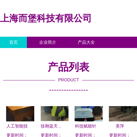
上海而堡科技有限公司
首页
企业简介
产品大全
联系我们
企业信息
访客留言
产品列表
PRODUCT
----------------
人工智能技
技翱蓝天，
科技赋能针
美萍
术交流会圆
更新时间：
更新时间：
模汇西华
更新时间：
灸传承 安
更新时间：
Android系