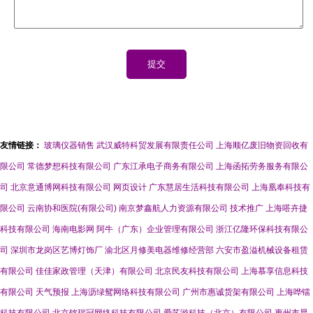
友情链接：
玻璃仪器销售
武汉威特科贸发展有限责任公司
上海顺亿废旧物资回收有
限公司
常德梦想科技有限公司
广东江承电子商务有限公司
上海函拓劳务服务有限公
司
北京意通博网科技有限公司
网页设计
广东慧居生活科技有限公司
上海凰奉科技有
限公司
云南协和医院(有限公司)
南京梦鑫航人力资源有限公司
技术推广
上海嗒卉捷
科技有限公司
海南电影网
阿牛（广东）企业管理有限公司
浙江亿隆环保科技有限公
司
深圳市龙岗区艺博灯饰厂
渝北区月修美电器维修经营部
六安市盈溢机械设备租赁
有限公司
佳佳家政管理（天津）有限公司
北京民友科技有限公司
上海慕享信息科技
有限公司
天气预报
上海沥绿鸳网络科技有限公司
广州市惠诚货架有限公司
上海哗镭