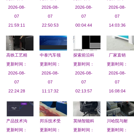
满召开 软
2026-08-
——川内部
2026-08-
军明主任参
2026-08-
统软件开发
2026-08-
件中心创新
07
分高校航模
07
与全市基层
07
技术交流研
07
协会共话未
21:59:11
队齐聚我校
22:50:53
医疗实用针
00:04:44
讨会 技术
14:03:36
来
深化技术交
灸新技术交
革新与合作
流
流培训班
分享
高铁工艺精
中泰汽车领
探索前沿科
厂家直销
益求精——
更新时间：
域合作线上
更新时间：
更新时间：
技 构建深
更新时间：
1325三工
山东高速工
2026-08-
交流会 四
2026-08-
度数字产品
2026-08-
序数控开料
2026-08-
程建设集团
07
川仪表工业
07
技术交流社
07
机 高效木
07
技术交流观
22:24:28
学校成技术
11:17:32
区的价值与
02:13:57
工雕刻技术
16:08:04
摩会侧记
合作桥梁
实践
全解析
产品技术沟
邦乐技术受
英纳智能科
川哈院与耐
更新时间：
通之道 如
邀出席第三
更新时间：
技（无锡）
更新时间：
德集团携手
更新时间：