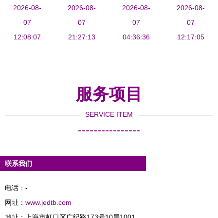
何与技术人
2026-08-
届全国矿物
2026-08-
2026-08-
考察交流
开展合作调
2026-08-
员高效交流
07
材料学术与
07
深化产教融
07
研，技术交
07
12:08:07
技术交流
21:27:13
合，共育物
04:36:36
流共促成渝
12:17:05
会，共探矿
联网未来人
能源装备产
物材料前沿
才
业协调发展
技术发展新
服务项目
路径
SERVICE ITEM
----------------
联系我们
电话：-
网址：
www.jedtb.com
地址：上海市虹口区广纪路173号10层1001