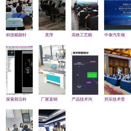
科技赋能针
美萍
高铁工艺精
中泰汽车领
灸传承 安
Android系
益求精——
域合作线上
军明主任参
统软件开发
山东高速工
交流会 四
与全市基层
技术交流研
程建设集团
川仪表工业
医疗实用针
讨会 技术
技术交流观
学校成技术
灸新技术交
革新与合作
摩会侧记
合作桥梁
流培训班
分享
探索前沿科
厂家直销
产品技术沟
邦乐技术受
技 构建深
1325三工
通之道 如
邀出席第三
度数字产品
序数控开料
何与技术人
届全国矿物
技术交流社
机 高效木
员高效交流
材料学术与